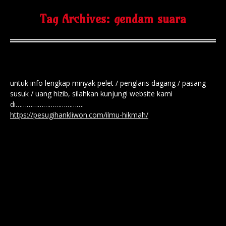
Tag Archives:
gendam suara
untuk info lengkap minyak pelet / penglaris dagang / pasang
susuk / uang hizib, silahkan kunjungi website kami
di……………………………….
https://pesugihankliwon.com/ilmu-hikmah/
minyak pelet / pelet jarak jauh / pelet foto /
semar mesem / jaran goyang / putar giling /
minyak pengeretan / penglaris dagang /
susuk kuntilanak / tembang liring / keris
semar / bulu perindu / uang hizib / uang
asmak / uang rajah