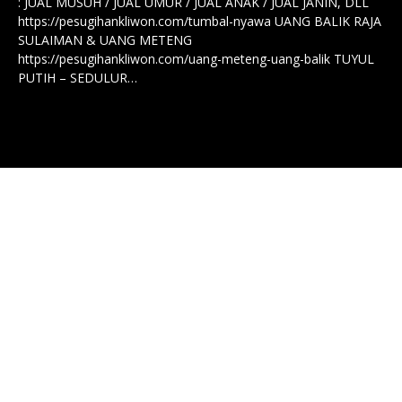
: JUAL MUSUH / JUAL UMUR / JUAL ANAK / JUAL JANIN, DLL
https://pesugihankliwon.com/tumbal-nyawa UANG BALIK RAJA
SULAIMAN & UANG METENG
https://pesugihankliwon.com/uang-meteng-uang-balik TUYUL
PUTIH – SEDULUR…