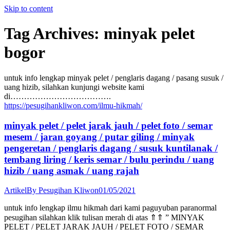
Skip to content
Tag Archives:
minyak pelet
bogor
untuk info lengkap minyak pelet / penglaris dagang / pasang susuk /
uang hizib, silahkan kunjungi website kami
di……………………………….
https://pesugihankliwon.com/ilmu-hikmah/
minyak pelet / pelet jarak jauh / pelet foto / semar
mesem / jaran goyang / putar giling / minyak
pengeretan / penglaris dagang / susuk kuntilanak /
tembang liring / keris semar / bulu perindu / uang
hizib / uang asmak / uang rajah
Artikel
By
Pesugihan Kliwon
01/05/2021
untuk info lengkap ilmu hikmah dari kami paguyuban paranormal
pesugihan silahkan klik tulisan merah di atas ⇑⇑ ” MINYAK
PELET / PELET JARAK JAUH / PELET FOTO / SEMAR