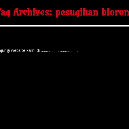
ag Archives:
pesugihan bloro
n kunjungi website kami di……………………………….
esugihan kawin jin / kawin jin / nikah jin gunung
an putih / pesugihan tanpa tumbal
ikah jin dari kami paguyuban paranormal pesugihan silahkan klik tulis
gunung salak / abah anom gunung salak / yusuf kabir gunung salak / pes