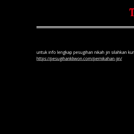
T
untuk info lengkap pesugihan nikah jin silahka
https://pesugihankliwon.com/pernikahan-jin/
nikah jin / pesugihan nikah jin / p
yusuf kabir gunung salak / pesugih
Artikel
By
Pesugihan Kliwon
25/06/2021
untuk info lengkap pesugihan putih tanpa tumbal n
jin / pesugihan kawin jin / kawin jin / nikah jin 