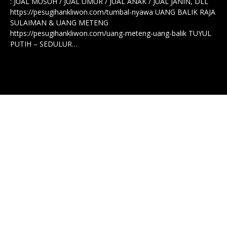
: JUAL MUSUH / JUAL UMUR / JUAL ANAK / JUAL JANIN, DLL
https://pesugihankliwon.com/tumbal-nyawa UANG BALIK RAJA
SULAIMAN & UANG METENG
https://pesugihankliwon.com/uang-meteng-uang-balik TUYUL
PUTIH – SEDULUR…