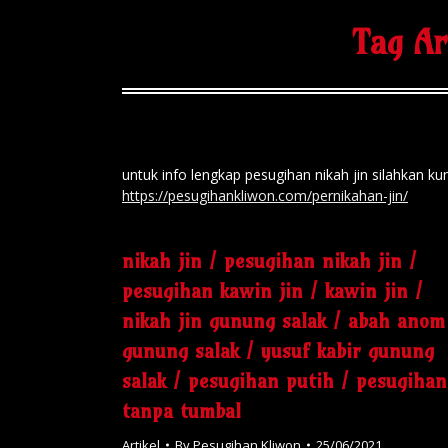
Tag Ar
untuk info lengkap pesugihan nikah jin silahka
https://pesugihankliwon.com/pernikahan-jin/
nikah jin / pesugihan nikah jin /
pesugihan kawin jin / kawin jin /
nikah jin gunung salak / abah anom
gunung salak / yusuf kabir gunung
salak / pesugihan putih / pesugihan
tanpa tumbal
Artikel
By
Pesugihan Kliwon
25/06/2021