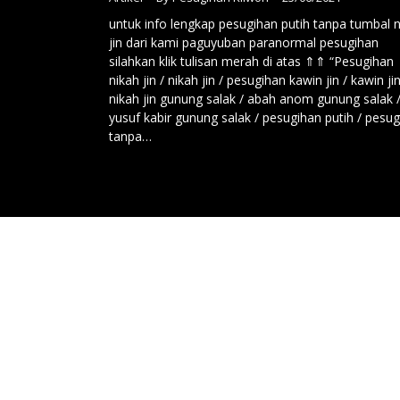
untuk info lengkap pesugihan putih tanpa tumbal 
jin dari kami paguyuban paranormal pesugihan
silahkan klik tulisan merah di atas ⇑⇑ “Pesugihan
nikah jin / nikah jin / pesugihan kawin jin / kawin jin
nikah jin gunung salak / abah anom gunung salak 
yusuf kabir gunung salak / pesugihan putih / pesu
tanpa…