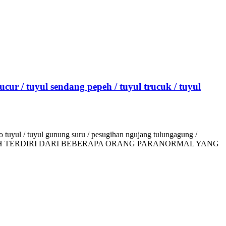
ucur / tuyul sendang pepeh / tuyul trucuk / tuyul
 tuyul / tuyul gunung suru / pesugihan ngujang tulungagung /
 TERDIRI DARI BEBERAPA ORANG PARANORMAL YANG