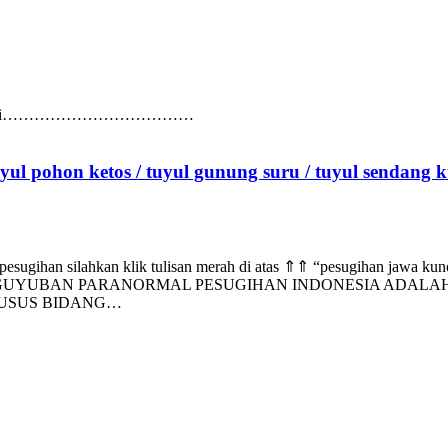
bsite kami di………………………………
tuyul pohon ketos / tuyul gunung suru / tuyul sendang k
esugihan silahkan klik tulisan merah di atas ⇑⇑ “pesugihan jawa kuno
GUYUBAN PARANORMAL PESUGIHAN INDONESIA ADALAH
HUSUS BIDANG…