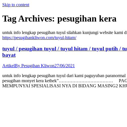
Skip to content
Tag Archives:
pesugihan kera
untuk info lengkap pesugihan tuyul silahkan kunjungi we
https://pesugihankliwon.com/tuyul-hitam/
tuyul / pesugihan tuyul / tuyul hitam / tuyul putih / 
bayat
Artikel
By
Pesugihan Kliwon
27/06/2021
untuk info lengkap pesugihan tuyul dari kami paguyuban paranormal p
pesugihan monyet kera kethek”……………………………… PA
MEMPUNYAI SPESIALISASI NYA DI BIDANG MASING2 K