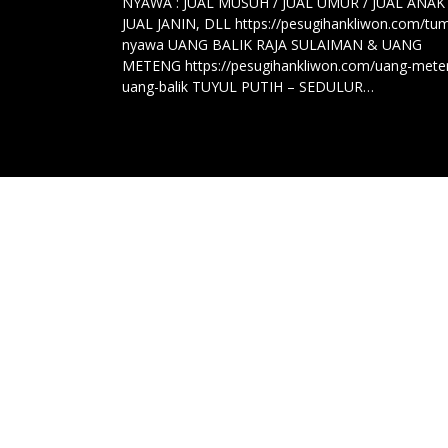
NYAWA : JUAL MUSUH / JUAL UMUR / JUAL ANAK 
JUAL JANIN, DLL https://pesugihankliwon.com/tum
nyawa UANG BALIK RAJA SULAIMAN & UANG
METENG https://pesugihankliwon.com/uang-mete
uang-balik TUYUL PUTIH – SEDULUR…