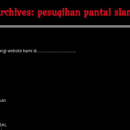
rchives:
pesugihan pantai sl
kunjungi website kami di……………………………….
isan
MBAL