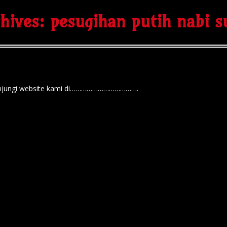
chives:
pesugihan putih nabi s
n kunjungi website kami di……………………………….