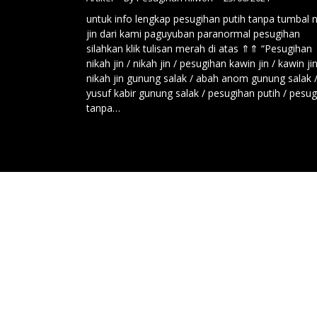
untuk info lengkap pesugihan putih tanpa tumbal 
jin dari kami paguyuban paranormal pesugihan
silahkan klik tulisan merah di atas ⇑⇑ “Pesugihan
nikah jin / nikah jin / pesugihan kawin jin / kawin jin
nikah jin gunung salak / abah anom gunung salak 
yusuf kabir gunung salak / pesugihan putih / pesu
tanpa…