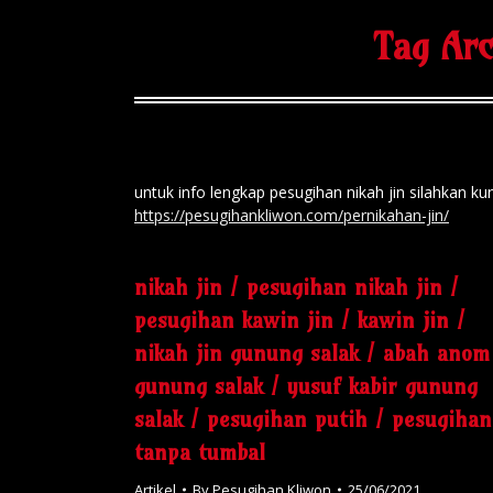
Tag Ar
untuk info lengkap pesugihan nikah jin silahka
https://pesugihankliwon.com/pernikahan-jin/
nikah jin / pesugihan nikah jin /
pesugihan kawin jin / kawin jin /
nikah jin gunung salak / abah anom
gunung salak / yusuf kabir gunung
salak / pesugihan putih / pesugihan
tanpa tumbal
Artikel
By
Pesugihan Kliwon
25/06/2021