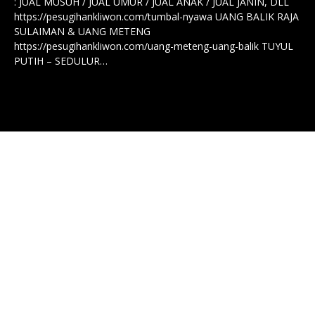
: JUAL MUSUH / JUAL UMUR / JUAL ANAK / JUAL JANIN, DLL
https://pesugihankliwon.com/tumbal-nyawa UANG BALIK RAJA
SULAIMAN & UANG METENG
https://pesugihankliwon.com/uang-meteng-uang-balik TUYUL
PUTIH – SEDULUR…