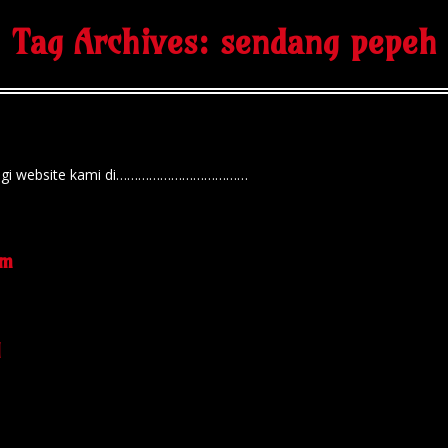
Tag Archives:
sendang pepeh
unjungi website kami di………………………………
am
l