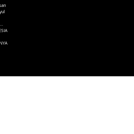
isan
yul
…………
SIA
NYA