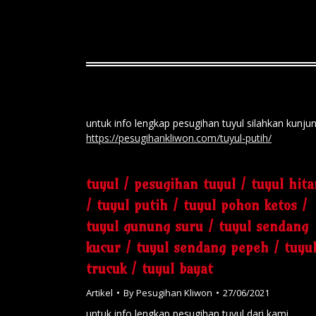
untuk info lengkap pesugihan tuyul silahkan k
https://pesugihankliwon.com/tuyul-putih/
tuyul / pesugihan tuyul / tuyul hit
/ tuyul putih / tuyul pohon ketos /
tuyul gunung suru / tuyul sendang
kucur / tuyul sendang pepeh / tuyu
trucuk / tuyul bayat
Artikel
By
Pesugihan Kliwon
27/06/2021
untuk info lengkap pesugihan tuyul dari kami