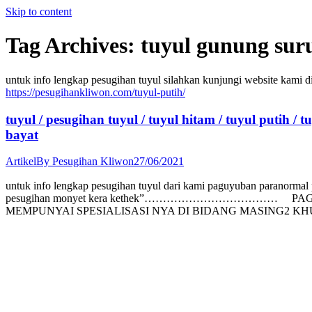
Skip to content
Tag Archives:
tuyul gunung sur
untuk info lengkap pesugihan tuyul silahkan kunjungi we
https://pesugihankliwon.com/tuyul-putih/
tuyul / pesugihan tuyul / tuyul hitam / tuyul putih / 
bayat
Artikel
By
Pesugihan Kliwon
27/06/2021
untuk info lengkap pesugihan tuyul dari kami paguyuban paranormal p
pesugihan monyet kera kethek”……………………………… PA
MEMPUNYAI SPESIALISASI NYA DI BIDANG MASING2 K