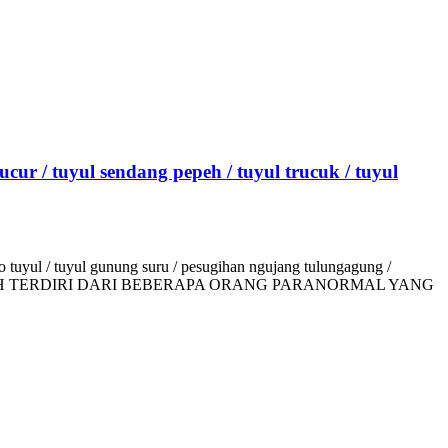
ucur / tuyul sendang pepeh / tuyul trucuk / tuyul
 tuyul / tuyul gunung suru / pesugihan ngujang tulungagung /
 TERDIRI DARI BEBERAPA ORANG PARANORMAL YANG