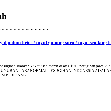
uh
bsite kami di………………………………
tuyul pohon ketos / tuyul gunung suru / tuyul sendang k
esugihan silahkan klik tulisan merah di atas ⇑⇑ “pesugihan jawa kuno
GUYUBAN PARANORMAL PESUGIHAN INDONESIA ADALAH
HUSUS BIDANG…