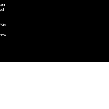
isan
yul
…………
SIA
NYA