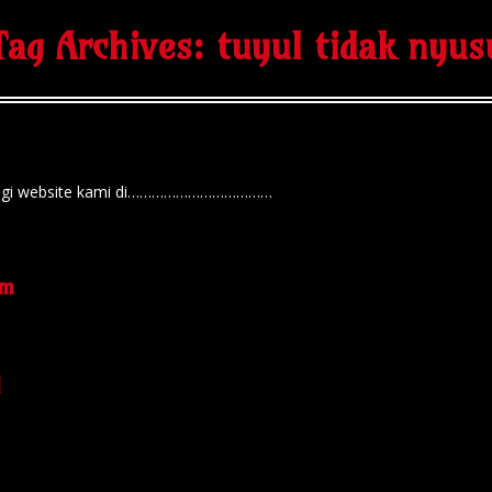
Tag Archives:
tuyul tidak nyus
unjungi website kami di………………………………
am
l