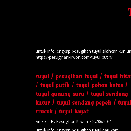
untuk info lengkap pesugihan tuyul silahkan k
https://pesugihankliwon.com/tuyul-putih/
tuyul / pesugihan tuyul / tuyul hit
/ tuyul putih / tuyul pohon ketos /
tuyul gunung suru / tuyul sendang
kucur / tuyul sendang pepeh / tuyu
trucuk / tuyul bayat
Artikel
By
Pesugihan Kliwon
27/06/2021
untuk info lengkap pesugihan tuyul dari kami