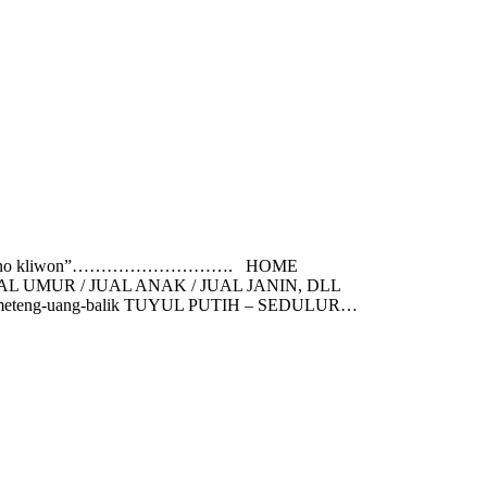
gihan jawa kuno kliwon”………………………. HOME
/ JUAL UMUR / JUAL ANAK / JUAL JANIN, DLL
g-meteng-uang-balik TUYUL PUTIH – SEDULUR…