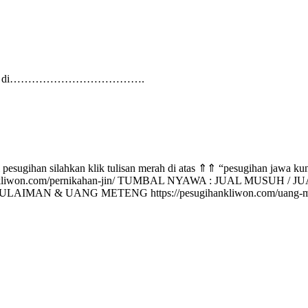
ebsite kami di……………………………….
normal pesugihan silahkan klik tulisan merah di atas ⇑⇑ “pesu
gihankliwon.com/pernikahan-jin/ TUMBAL NYAWA : JUAL MUSUH 
A SULAIMAN & UANG METENG https://pesugihankliwon.com/uan