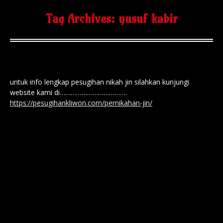
Tag Archives:
yusuf kabir
untuk info lengkap pesugihan nikah jin silahkan kunjungi
website kami di……………………………….
https://pesugihankliwon.com/pernikahan-jin/
nikah jin / pesugihan nikah jin / pesugihan
kawin jin / kawin jin / nikah jin gunung
salak / abah anom gunung salak / yusuf
kabir gunung salak / pesugihan putih /
pesugihan tanpa tumbal
Artikel
By
Pesugihan Kliwon
25/06/2021